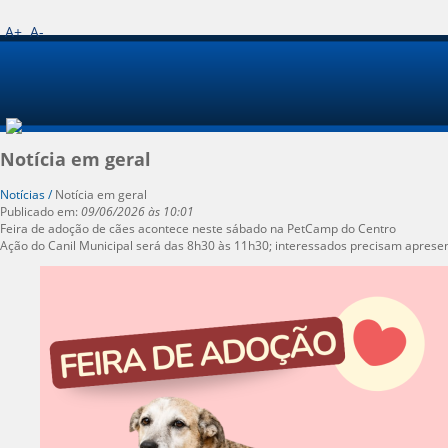
A+
A-
Notícia em geral
Notícias /
Notícia em geral
Publicado em:
09/06/2026 às 10:01
Feira de adoção de cães acontece neste sábado na PetCamp do Centro
Ação do Canil Municipal será das 8h30 às 11h30; interessados precisam apres