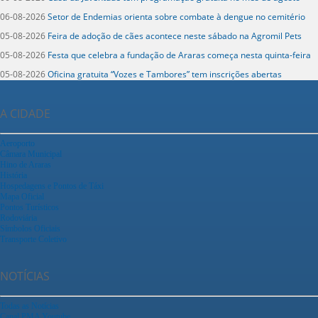
06-08-2026
Setor de Endemias orienta sobre combate à dengue no cemitério
05-08-2026
Feira de adoção de cães acontece neste sábado na Agromil Pets
05-08-2026
Festa que celebra a fundação de Araras começa nesta quinta-feira
05-08-2026
Oficina gratuita “Vozes e Tambores” tem inscrições abertas
A CIDADE
Aeroporto
Câmara Municipal
Hino de Araras
História
Hospedagens e Pontos de Táxi
Mapa Oficial
Pontos Turísticos
Rodoviária
Símbolos Oficiais
Transporte Coletivo
NOTÍCIAS
Todas as Notícias
Canal PMA Youtube