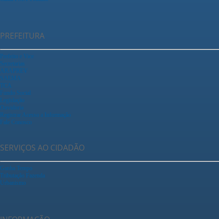
PREFEITURA
Prefeito e Vice
Secretarias
ARAPREV
SAEMA
TCA
Fundo Social
Legislação
Ouvidoria
Registrar Acesso a Informação
Fale Conosco
SERVIÇOS AO CIDADÃO
Ganha Tempo
Tributação Fazenda
Urbanismo