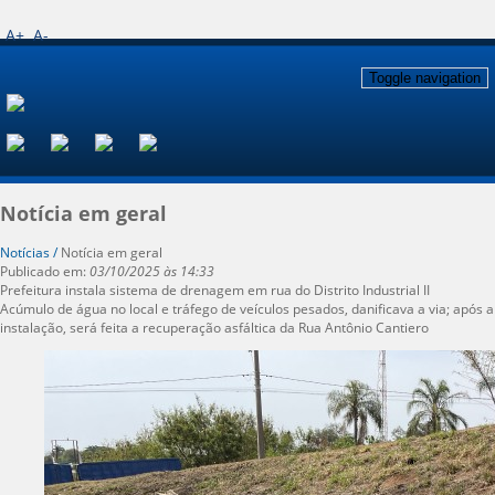
A+
A-
Toggle navigation
Notícia em geral
Notícias /
Notícia em geral
Publicado em:
03/10/2025 às 14:33
Prefeitura instala sistema de drenagem em rua do Distrito Industrial II
Acúmulo de água no local e tráfego de veículos pesados, danificava a via; após a
instalação, será feita a recuperação asfáltica da Rua Antônio Cantiero