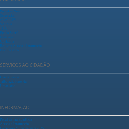
Prefeito e Vice
Secretarias
ARAPREV
SAEMA
TCA
Fundo Social
Legislação
Ouvidoria
Registrar Acesso a Informação
Fale Conosco
SERVIÇOS AO CIDADÃO
Ganha Tempo
Tributação Fazenda
Urbanismo
INFORMAÇÃO
Portal da Transparência
Acesso a Informação
Calendário Municipal para 2025