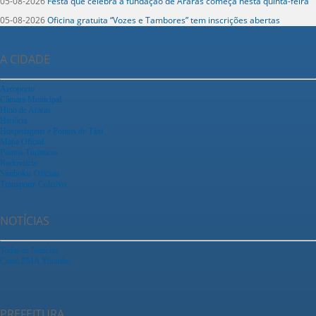
05-08-2026
Festa que celebra a fundação de Araras começa nesta quinta-feira
05-08-2026
Oficina gratuita “Vozes e Tambores” tem inscrições abertas
A CIDADE
Aeroporto
Câmara Municipal
Hino de Araras
História
Hospedagens e Pontos de Táxi
Mapa Oficial
Pontos Turísticos
Rodoviária
Símbolos Oficiais
Transporte Coletivo
NOTÍCIAS
Todas as Notícias
Canal PMA Youtube
PREFEITURA