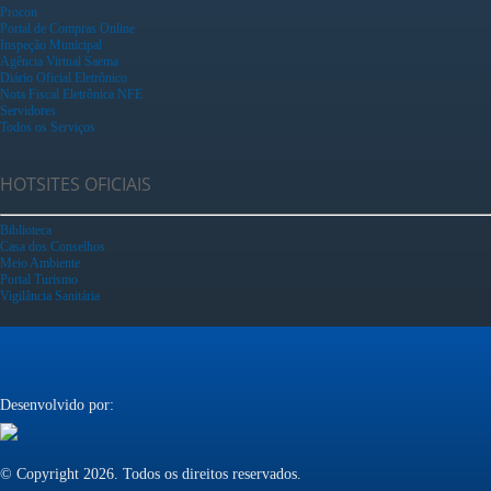
Procon
Portal de Compras Online
Inspeção Municipal
Agência Virtual Saema
Diário Oficial Eletrônico
Nota Fiscal Eletrônica NFE
Servidores
Todos os Serviços
HOTSITES OFICIAIS
Biblioteca
Casa dos Conselhos
Meio Ambiente
Portal Turismo
Vigilância Sanitária
Desenvolvido por:
© Copyright 2026. Todos os direitos reservados.